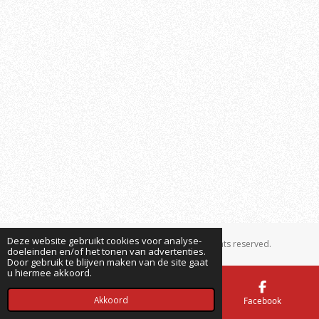
Deze website gebruikt cookies voor analyse-
© 2016 StichtingHeart4botosanistrays.nl All rights reserved.
doeleinden en/of het tonen van advertenties.
Door gebruik te blijven maken van de site gaat
u hiermee akkoord.
Akkoord
E-mailadres
Kaart
Facebook